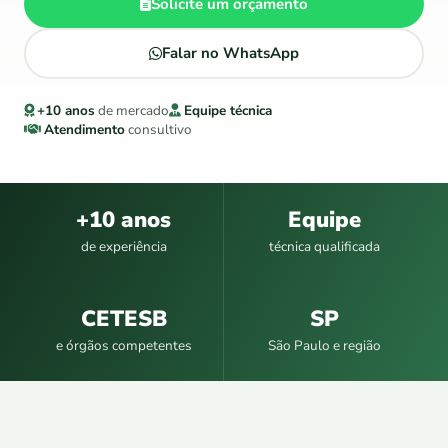
Solicite um orçamento
Falar no WhatsApp
+10 anos
de mercado
Equipe técnica
Atendimento
consultivo
+10 anos
Equipe
de experiência
técnica qualificada
CETESB
SP
e órgãos competentes
São Paulo e região