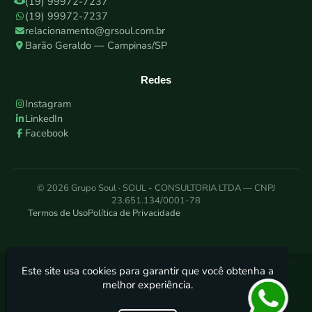
(19) 99972-7237
(19) 99972-7237
relacionamento@grsoul.com.br
Barão Geraldo — Campinas/SP
Redes
Instagram
LinkedIn
Facebook
© 2026 Grupo Soul · SOUL - CONSULTORIA LTDA — CNPJ
23.651.134/0001-78
Termos de Uso
Política de Privacidade
Este site usa cookies para garantir que você obtenha a
Grupo Soul - Consultoria Ambiental
melhor experiência.