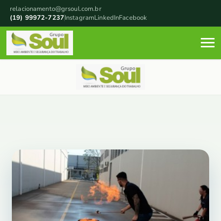
relacionamento@grsoul.com.br
(19) 99972-7237
Instagram
LinkedIn
Facebook