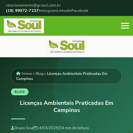
relacionamento@grsoul.com.br
(19) 99972-7237
Instagram
LinkedIn
Facebook
Home
»
Blog
»
Licenças Ambientais Praticadas Em
Campinas
BLOG
Licenças Ambientais Praticadas Em
Campinas
Grupo Soul
14/03/2025
4 min de leitura