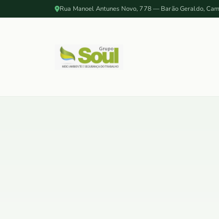
Rua Manoel Antunes Novo, 778 — Barão Geraldo, Ca