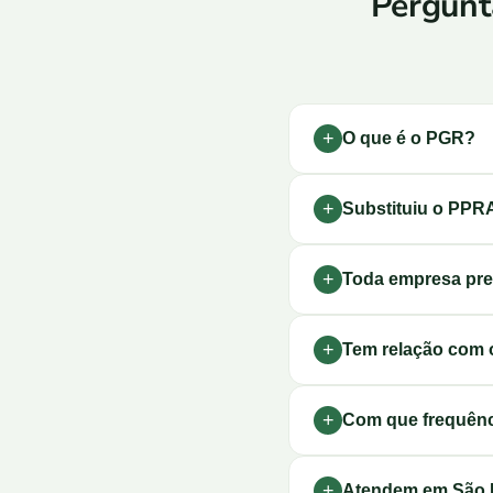
Pergunt
O que é o PGR?
Substituiu o PPR
Toda empresa pre
Tem relação com 
Com que frequênci
Atendem em São 