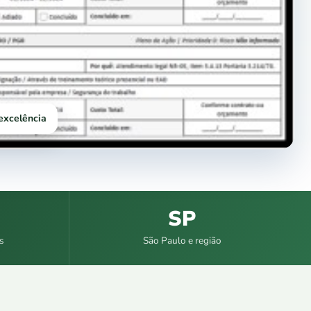
 excelência
SP
s
São Paulo e região