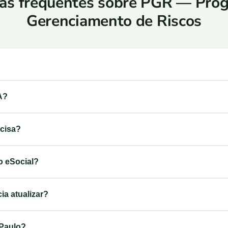
as frequentes sobre PGR — Pro
Gerenciamento de Riscos
A?
cisa?
o eSocial?
a atualizar?
Paulo?