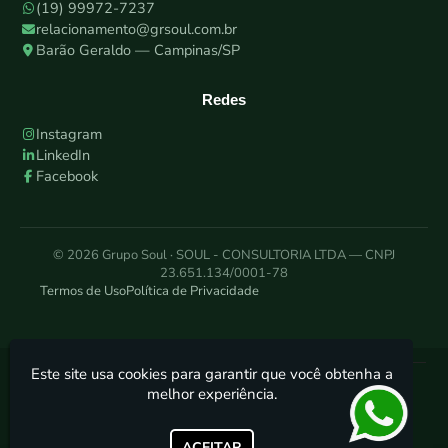
(19) 99972-7237
relacionamento@grsoul.com.br
Barão Geraldo — Campinas/SP
Redes
Instagram
LinkedIn
Facebook
© 2026 Grupo Soul · SOUL - CONSULTORIA LTDA — CNPJ
23.651.134/0001-78
Termos de Uso
Política de Privacidade
Este site usa cookies para garantir que você obtenha a
Grupo Soul - Consultoria Ambiental
melhor experiência.
ACEITAR